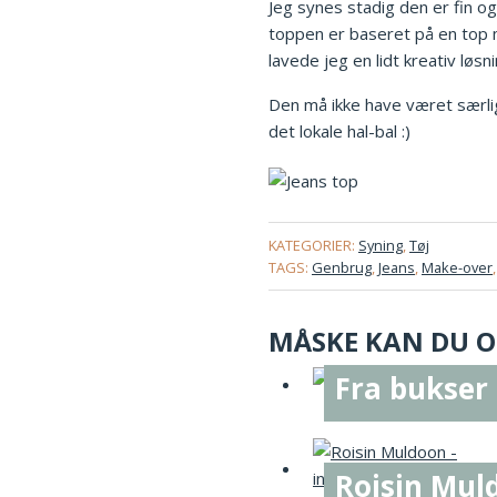
Jeg synes stadig den er fin og
toppen er baseret på en top m
lavede jeg en lidt kreativ løs
Den må ikke have været særlig
det lokale hal-bal :)
KATEGORIER:
Syning
,
Tøj
TAGS:
Genbrug
,
Jeans
,
Make-over
MÅSKE KAN DU OG
Fra bukser t
Roisin Muld