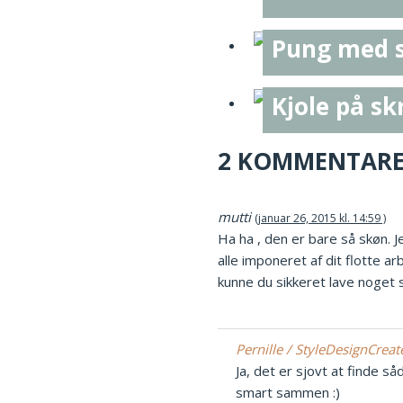
Pung med 
Kjole på sk
2 KOMMENTAR
mutti
januar 26, 2015 kl. 14:59
Ha ha , den er bare så skøn. J
alle imponeret af dit flotte
kunne du sikkeret lave noget sm
Pernille / StyleDesignCrea
Ja, det er sjovt at finde s
smart sammen :)