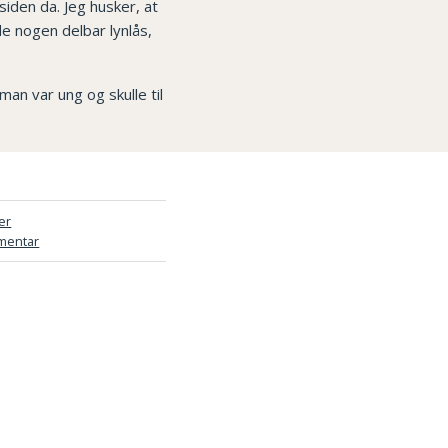
siden da. Jeg husker, at
e nogen delbar lynlås,
an var ung og skulle til
er
mentar