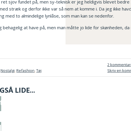
 ret sjov fundet på, men sy-teknisk er jeg heldigvis blevet bedre 
ed stræk og derfor ikke var så nem at komme i. Da jeg ikke havd
ning med to almindelige lynlåse, som man kan se nedenfor.
 behagelig at have på, men man måtte jo lide for skønheden, da m
2 kommentar
,
Nostalgi
,
Refashion
,
Tøj
Skriv en kom
SÅ LIDE...
il kjole
oon - inspiration fra Instagram