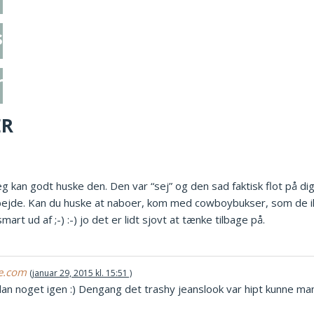
snoninger
rå
ER
eg kan godt huske den. Den var “sej” og den sad faktisk flot på dig
 arbejde. Kan du huske at naboer, kom med cowboybukser, som de
art ud af ;-) :-) jo det er lidt sjovt at tænke tilbage på.
te.com
januar 29, 2015 kl. 15:51
ådan noget igen :) Dengang det trashy jeanslook var hipt kunne man