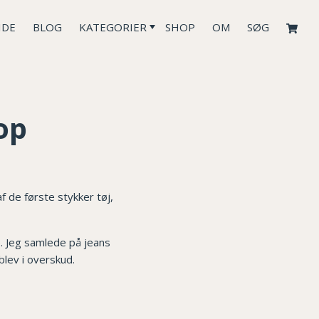
IDE
BLOG
KATEGORIER
SHOP
OM
SØG
op
f de første stykker tøj,
e. Jeg samlede på jeans
blev i overskud.