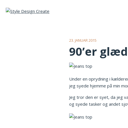
23. JANUAR 2015
90’er glæd
Under en oprydning i kælderen
jeg syede hjemme på min mors
Jeg tror den er syet, da jeg v
og syede tasker og andet sjov