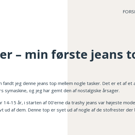
FORS
er – min første jeans t
 fandt jeg denne jeans top mellem nogle tasker. Det er et af et a
 symaskine, og jeg har gemt den af nostalgiske årsager.
ar 14-15 år, i starten af 00’erne da trashy jeans var højeste mod
t ud af dem. Denne top er syet ud af nogle af de stofrester der 