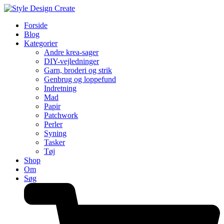
Forside
Blog
Kategorier
Andre krea-sager
DIY-vejledninger
Garn, broderi og strik
Genbrug og loppefund
Indretning
Mad
Papir
Patchwork
Perler
Syning
Tasker
Tøj
Shop
Om
Søg