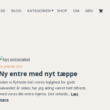
IDE
BLOG
KATEGORIER
SHOP
OM
SØG
29. JANUAR 2015
Ny entre med nyt tæppe
Siden vi flyttede ind i vores lejlighed for godt
halvandet år siden, har jeg aldrig været helt tilfreds
med vores lille entre-hjørne. Det virkede...
Læs
mere