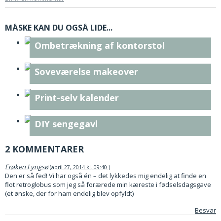
MÅSKE KAN DU OGSÅ LIDE...
Ombetrækning af kontorstol
Soveværelse makeover
Print-selv kalender
DIY sengegavl
2 KOMMENTARER
Frøken Lyngsø
april 27, 2014 kl. 09:40
Den er så fed! Vi har også én – det lykkedes mig endelig at finde en
flot retroglobus som jeg så forærede min kæreste i fødselsdagsgave
(et ønske, der for ham endelig blev opfyldt)
Besvar