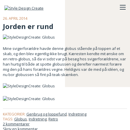
26. APRIL 2014
Jorden er rund
Mine svigerforældre havde denne globus stående på toppen af et
skab, og den blev egentlig ikke brugt. Kæresten kendte mit ønske om
en retro-globus, så da vi sidst var på besøg hos svigerforældrene, var
han hurtig til både at spotte globussen og derefter nærmest forære
mig den på hans forældres vegne. Heldigvis var de med på idéen, og
nu bor globussen så fint på teak-skænken.
KATEGORIER:
Genbrug og loppefund
,
Indretning
TAGS:
Globus
,
Indretning
,
Retro
2 kommentarer
Skriv en kommentar