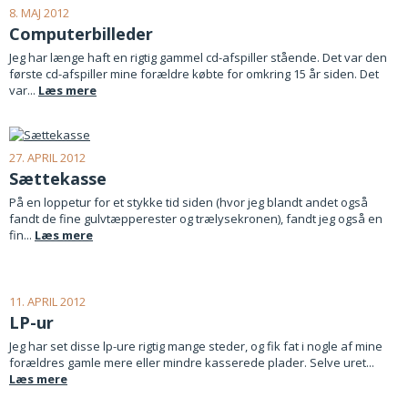
8. MAJ 2012
Computerbilleder
Jeg har længe haft en rigtig gammel cd-afspiller stående. Det var den
første cd-afspiller mine forældre købte for omkring 15 år siden. Det
var...
Læs mere
27. APRIL 2012
Sættekasse
På en loppetur for et stykke tid siden (hvor jeg blandt andet også
fandt de fine gulvtæpperester og trælysekronen), fandt jeg også en
fin...
Læs mere
11. APRIL 2012
LP-ur
Jeg har set disse lp-ure rigtig mange steder, og fik fat i nogle af mine
forældres gamle mere eller mindre kasserede plader. Selve uret...
Læs mere