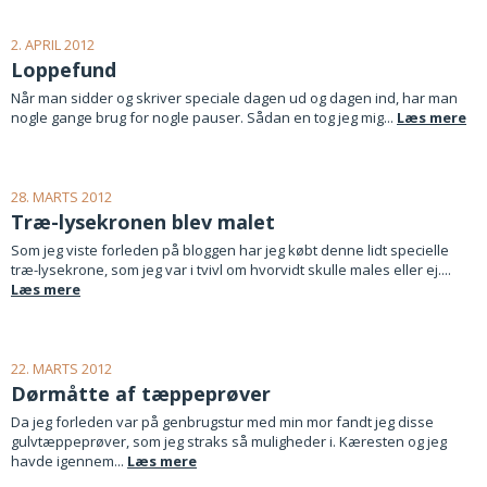
2. APRIL 2012
Loppefund
Når man sidder og skriver speciale dagen ud og dagen ind, har man
nogle gange brug for nogle pauser. Sådan en tog jeg mig...
Læs mere
28. MARTS 2012
Træ-lysekronen blev malet
Som jeg viste forleden på bloggen har jeg købt denne lidt specielle
træ-lysekrone, som jeg var i tvivl om hvorvidt skulle males eller ej....
Læs mere
22. MARTS 2012
Dørmåtte af tæppeprøver
Da jeg forleden var på genbrugstur med min mor fandt jeg disse
gulvtæppeprøver, som jeg straks så muligheder i. Kæresten og jeg
havde igennem...
Læs mere