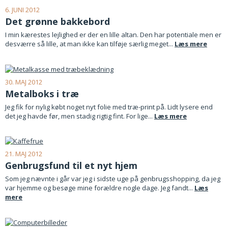
6. JUNI 2012
Det grønne bakkebord
I min kærestes lejlighed er der en lille altan. Den har potentiale men er
desværre så lille, at man ikke kan tilføje særlig meget...
Læs mere
30. MAJ 2012
Metalboks i træ
Jeg fik for nylig købt noget nyt folie med træ-print på. Lidt lysere end
det jeg havde før, men stadig rigtig fint. For lige...
Læs mere
21. MAJ 2012
Genbrugsfund til et nyt hjem
Som jeg nævnte i går var jeg i sidste uge på genbrugsshopping, da jeg
var hjemme og besøge mine forældre nogle dage. Jeg fandt...
Læs
mere