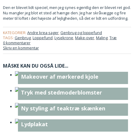
Den er blevet lidt speciel, men jeg synes egentlig den er blevet ret god.
Nu mangler jeg blot et sted at hænge den. Jeg har skråvægge og fire
meter til loftet i det højeste af lejligheden, så det er lidt en udfordring.
KATEGORIER:
Andre krea-sager
,
Genbrug og loppefund
TAGS:
Genbrug
,
Loppefund
,
Lysekrone
,
Make-over
,
Maling
,
Træ
0 kommentarer
Skriv en kommentar
MÅSKE KAN DU OGSÅ LIDE...
Makeover af mørkerød kjole
Tryk med stedmoderblomster
Ny styling af teaktræ skænken
Lydplakat