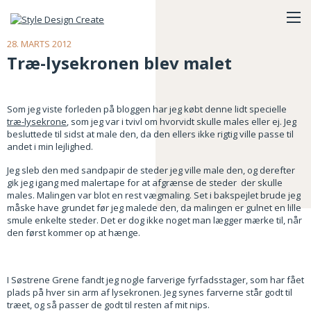
28. MARTS 2012
Træ-lysekronen blev malet
Som jeg viste forleden på bloggen har jeg købt denne lidt specielle
træ-lysekrone
, som jeg var i tvivl om hvorvidt skulle males eller ej. Jeg
besluttede til sidst at male den, da den ellers ikke rigtig ville passe til
andet i min lejlighed.
Jeg sleb den med sandpapir de steder jeg ville male den, og derefter
gik jeg igang med malertape for at afgrænse de steder der skulle
males. Malingen var blot en rest vægmaling. Set i bakspejlet brude jeg
måske have grundet før jeg malede den, da malingen er gulnet en lille
smule enkelte steder. Det er dog ikke noget man lægger mærke til, når
den først kommer op at hænge.
I Søstrene Grene fandt jeg nogle farverige fyrfadsstager, som har fået
plads på hver sin arm af lysekronen. Jeg synes farverne står godt til
træet, og så passer de godt til resten af mit nips.