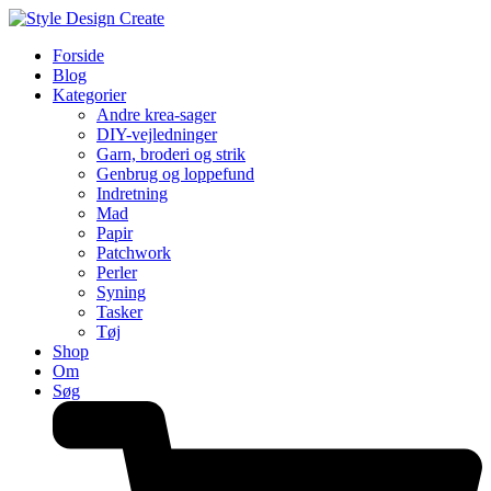
Forside
Blog
Kategorier
Andre krea-sager
DIY-vejledninger
Garn, broderi og strik
Genbrug og loppefund
Indretning
Mad
Papir
Patchwork
Perler
Syning
Tasker
Tøj
Shop
Om
Søg