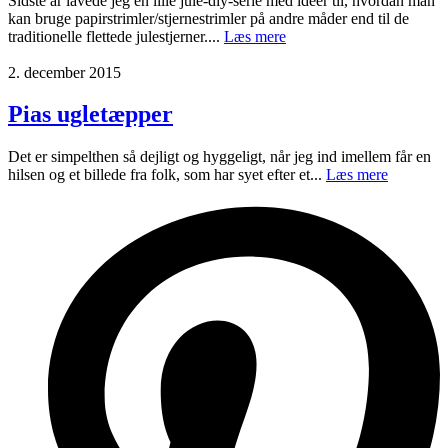
Sidste år lavede jeg en lille jule-diy-serie med idéer til, hvordan man
kan bruge papirstrimler/stjernestrimler på andre måder end til de
traditionelle flettede julestjerner....
Læs mere
2. december 2015
Pias ugletæpper
Det er simpelthen så dejligt og hyggeligt, når jeg ind imellem får en
hilsen og et billede fra folk, som har syet efter et...
Læs mere