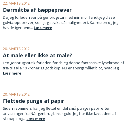
22. MARTS 2012
Dørmåtte af tæppeprøver
Da jeg forleden var på genbrugstur med min mor fandt jeg disse
gulvtæppeprøver, som jeg straks så muligheder i. Kæresten og jeg
havde igennem...
Læs mere
20. MARTS 2012
At male eller ikke at male?
I en genbrugsbutik forleden fandt jeg denne fantastiske lysekrone af
træ til sølle 10 kroner. Et godt kup. Nu er spørgsmålet blot, hvad jeg...
Læs mere
20. MARTS 2012
Flettede punge af papir
Siden i sommers har jeg flettet en del små punge i papir efter
anvisninger fra Når genbrug bliver guld. Jeg har ikke lavet dem af
slikpapir og...
Læs mere