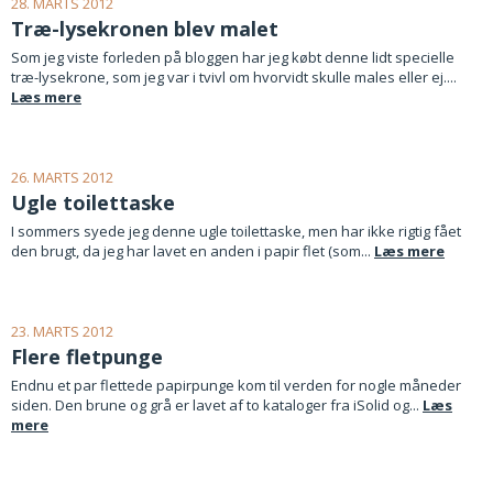
28. MARTS 2012
Træ-lysekronen blev malet
Som jeg viste forleden på bloggen har jeg købt denne lidt specielle
træ-lysekrone, som jeg var i tvivl om hvorvidt skulle males eller ej....
Læs mere
26. MARTS 2012
Ugle toilettaske
I sommers syede jeg denne ugle toilettaske, men har ikke rigtig fået
den brugt, da jeg har lavet en anden i papir flet (som...
Læs mere
23. MARTS 2012
Flere fletpunge
Endnu et par flettede papirpunge kom til verden for nogle måneder
siden. Den brune og grå er lavet af to kataloger fra iSolid og...
Læs
mere