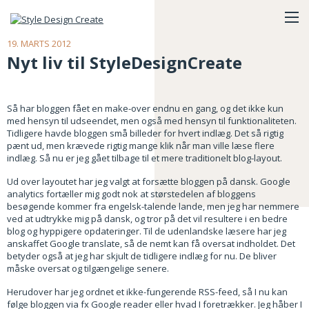
19. MARTS 2012
Nyt liv til StyleDesignCreate
Så har bloggen fået en make-over endnu en gang, og det ikke kun
med hensyn til udseendet, men også med hensyn til funktionaliteten.
Tidligere havde bloggen små billeder for hvert indlæg. Det så rigtig
pænt ud, men krævede rigtig mange klik når man ville læse flere
indlæg. Så nu er jeg gået tilbage til et mere traditionelt blog-layout.
Ud over layoutet har jeg valgt at forsætte bloggen på dansk. Google
analytics fortæller mig godt nok at størstedelen af bloggens
besøgende kommer fra engelsk-talende lande, men jeg har nemmere
ved at udtrykke mig på dansk, og tror på det vil resultere i en bedre
blog og hyppigere opdateringer. Til de udenlandske læsere har jeg
anskaffet Google translate, så de nemt kan få oversat indholdet. Det
betyder også at jeg har skjult de tidligere indlæg for nu. De bliver
måske oversat og tilgængelige senere.
Herudover har jeg ordnet et ikke-fungerende RSS-feed, så I nu kan
følge bloggen via fx Google reader eller hvad I foretrækker. Jeg håber I