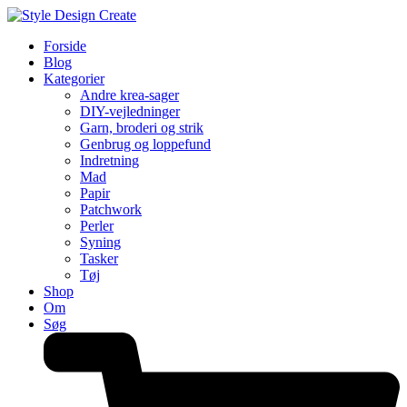
Forside
Blog
Kategorier
Andre krea-sager
DIY-vejledninger
Garn, broderi og strik
Genbrug og loppefund
Indretning
Mad
Papir
Patchwork
Perler
Syning
Tasker
Tøj
Shop
Om
Søg