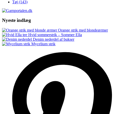
Tøj
(143)
Nyeste indlæg
Orange strik med blondeærmer
Hvid sommerstrik – Sommer Ella
Denim nederdel af bukser
Mycelium strik