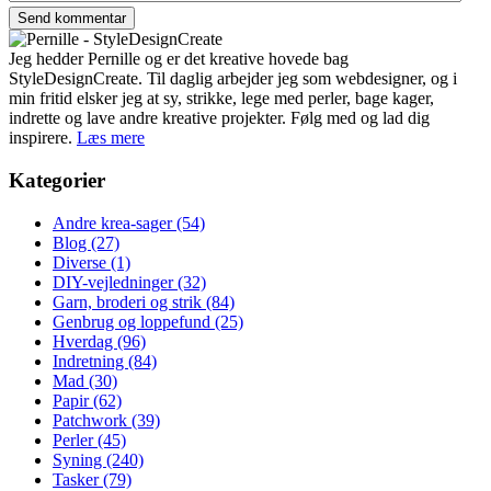
Jeg hedder Pernille og er det kreative hovede bag
StyleDesignCreate. Til daglig arbejder jeg som webdesigner, og i
min fritid elsker jeg at sy, strikke, lege med perler, bage kager,
indrette og lave andre kreative projekter. Følg med og lad dig
inspirere.
Læs mere
Kategorier
Andre krea-sager
(54)
Blog
(27)
Diverse
(1)
DIY-vejledninger
(32)
Garn, broderi og strik
(84)
Genbrug og loppefund
(25)
Hverdag
(96)
Indretning
(84)
Mad
(30)
Papir
(62)
Patchwork
(39)
Perler
(45)
Syning
(240)
Tasker
(79)