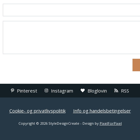
Pinterest
Instagram
Bloglovin
RSS
Cookie- og privatlivspolitik
Info og handelsbetingelser
Copyright © 2026 StyleDesignCreate - Design by
PixelForPixel