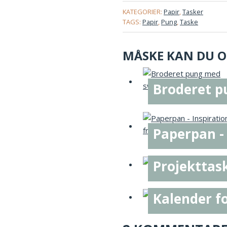
KATEGORIER:
Papir
,
Tasker
TAGS:
Papir
,
Pung
,
Taske
MÅSKE KAN DU OG
Broderet 
Paperpan -
Projekttas
Kalender f