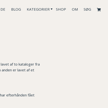
IDE
BLOG
KATEGORIER
SHOP
OM
SØG
avet af to kataloger fra
n anden er lavet af et
g har efterhånden fået