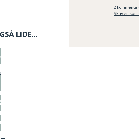
2 kommentar
Skriv en kom
SÅ LIDE...
pung med sweater-mønster
 Inspiration fra Instagram
ke
or 2020