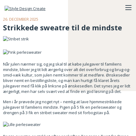
26. DECEMBER 2025
Strikkede sweatre til de mindste
Når julen nærmer sig, og jeg skal til at købe julegaver til familiens
mindste, bliver jeg tit lidt ærgerlig over alt det overforbrug og brug-og-
smid-væk kultur, som julen nemt kommer til at medføre. Ønskesedler
bliver nemt en bestillingsliste, og man kan hurtigt få klaret årets
julegaver med få klik på linksne på ønskesedlen. Det synes jeg er lidt
ærgerligt, men har selv svært ved at finde en god løsning på det.
Men i år prøvede jeg noget nyt – nemlig at lave hjemmestrikkede
julegaver til familiens mindste. Pigen på 5 fik en perlesweater og
drengen på 3 fik en stribet sweater med sit forbogstav på.