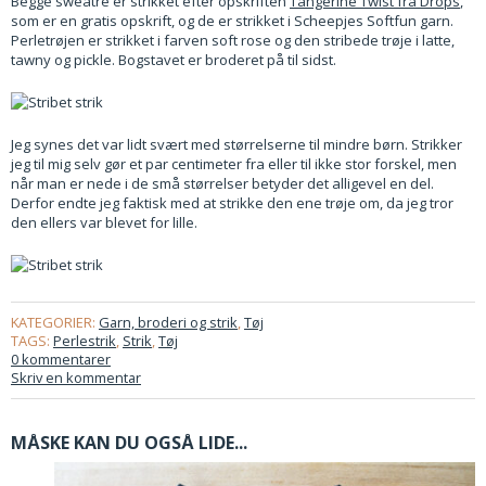
Begge sweatre er strikket efter opskriften
Tangerine Twist fra Drops
,
som er en gratis opskrift, og de er strikket i Scheepjes Softfun garn.
Perletrøjen er strikket i farven soft rose og den stribede trøje i latte,
tawny og pickle. Bogstavet er broderet på til sidst.
Jeg synes det var lidt svært med størrelserne til mindre børn. Strikker
jeg til mig selv gør et par centimeter fra eller til ikke stor forskel, men
når man er nede i de små størrelser betyder det alligevel en del.
Derfor endte jeg faktisk med at strikke den ene trøje om, da jeg tror
den ellers var blevet for lille.
KATEGORIER:
Garn, broderi og strik
,
Tøj
TAGS:
Perlestrik
,
Strik
,
Tøj
0 kommentarer
Skriv en kommentar
MÅSKE KAN DU OGSÅ LIDE...