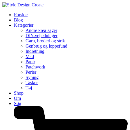
Forside
Blog
Kategorier
Andre krea-sager
DIY-vejledninger
Garn, broderi og strik
Genbrug og loppefund
Indretning
Mad
Papir
Patchwork
Perler
Syning
Tasker
Tøj
Shop
Om
Søg