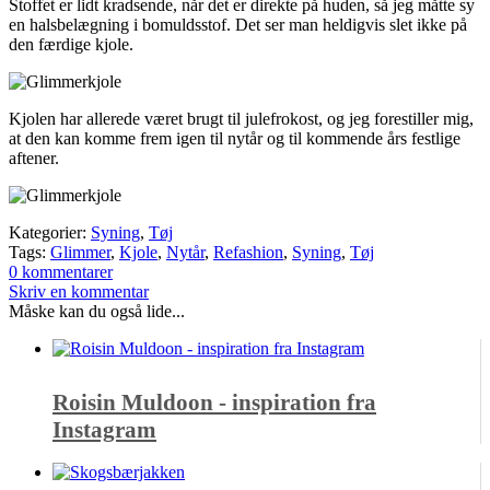
Stoffet er lidt kradsende, når det er direkte på huden, så jeg måtte sy
en halsbelægning i bomuldsstof. Det ser man heldigvis slet ikke på
den færdige kjole.
Kjolen har allerede været brugt til julefrokost, og jeg forestiller mig,
at den kan komme frem igen til nytår og til kommende års festlige
aftener.
Kategorier:
Syning
,
Tøj
Tags:
Glimmer
,
Kjole
,
Nytår
,
Refashion
,
Syning
,
Tøj
0 kommentarer
Skriv en kommentar
Måske kan du også lide...
Roisin Muldoon - inspiration fra
Instagram