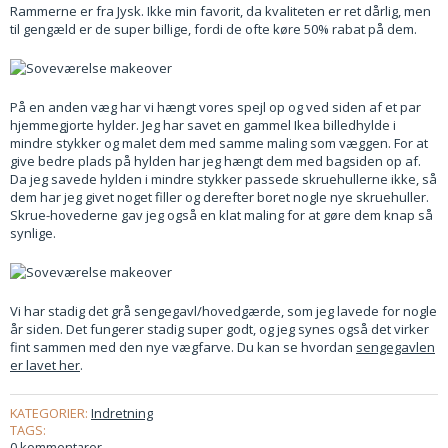
Rammerne er fra Jysk. Ikke min favorit, da kvaliteten er ret dårlig, men
til gengæld er de super billige, fordi de ofte køre 50% rabat på dem.
På en anden væg har vi hængt vores spejl op og ved siden af et par
hjemmegjorte hylder. Jeg har savet en gammel Ikea billedhylde i
mindre stykker og malet dem med samme maling som væggen. For at
give bedre plads på hylden har jeg hængt dem med bagsiden op af.
Da jeg savede hylden i mindre stykker passede skruehullerne ikke, så
dem har jeg givet noget filler og derefter boret nogle nye skruehuller.
Skrue-hovederne gav jeg også en klat maling for at gøre dem knap så
synlige.
Vi har stadig det grå sengegavl/hovedgærde, som jeg lavede for nogle
år siden. Det fungerer stadig super godt, og jeg synes også det virker
fint sammen med den nye vægfarve. Du kan se hvordan
sengegavlen
er lavet her
.
KATEGORIER:
Indretning
TAGS:
0 kommentarer