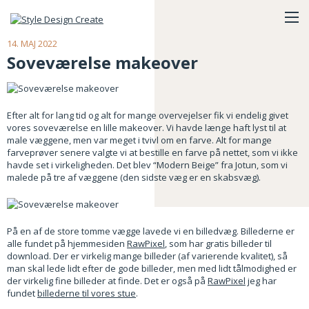
14. MAJ 2022
Soveværelse makeover
Efter alt for lang tid og alt for mange overvejelser fik vi endelig givet
vores soveværelse en lille makeover. Vi havde længe haft lyst til at
male væggene, men var meget i tvivl om en farve. Alt for mange
farveprøver senere valgte vi at bestille en farve på nettet, som vi ikke
havde set i virkeligheden. Det blev “Modern Beige” fra Jotun, som vi
malede på tre af væggene (den sidste væg er en skabsvæg).
På en af de store tomme vægge lavede vi en billedvæg. Billederne er
alle fundet på hjemmesiden
RawPixel
, som har gratis billeder til
download. Der er virkelig mange billeder (af varierende kvalitet), så
man skal lede lidt efter de gode billeder, men med lidt tålmodighed er
der virkelig fine billeder at finde. Det er også på
RawPixel
jeg har
fundet
billederne til vores stue
.