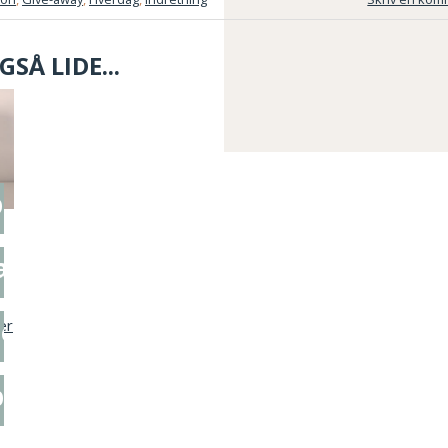
SÅ LIDE...
irklip
 af teaktræ skænken
se makeover
pinde