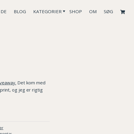
IDE
BLOG
KATEGORIER
SHOP
OM
SØG
iveaway.
Det kom med
rint, og jeg er rigtig
er
mentar