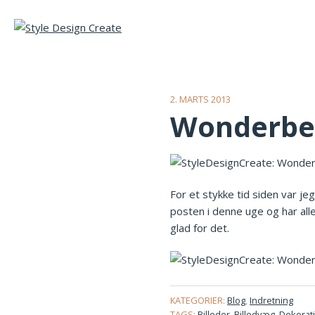
2. MARTS 2013
Wonderbe
For et stykke tid siden var je
posten i denne uge og har aller
glad for det.
KATEGORIER:
Blog
,
Indretning
TAGS:
Billeder
,
Billedvæg
,
Dekorat