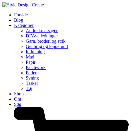
Forside
Blog
Kategorier
Andre krea-sager
DIY-vejledninger
Garn, broderi og strik
Genbrug og loppefund
Indretning
Mad
Papir
Patchwork
Perler
Syning
Tasker
Tøj
Shop
Om
Søg