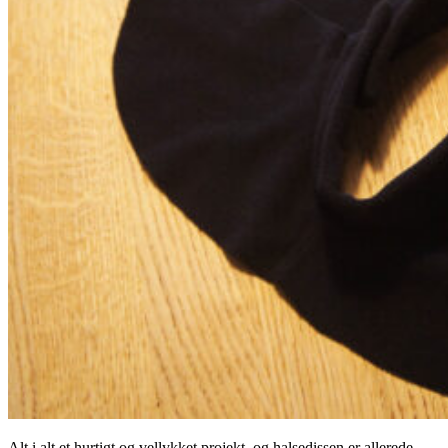
Alt i alt et hurtigt og vellykket projekt, og halsedissen er allerede