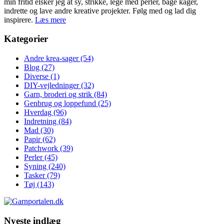
min fritid elsker jeg at sy, strikke, lege med perler, bage kager,
indrette og lave andre kreative projekter. Følg med og lad dig
inspirere.
Læs mere
Kategorier
Andre krea-sager
(54)
Blog
(27)
Diverse
(1)
DIY-vejledninger
(32)
Garn, broderi og strik
(84)
Genbrug og loppefund
(25)
Hverdag
(96)
Indretning
(84)
Mad
(30)
Papir
(62)
Patchwork
(39)
Perler
(45)
Syning
(240)
Tasker
(79)
Tøj
(143)
Nyeste indlæg