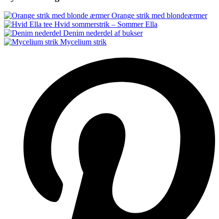
Orange strik med blondeærmer
Hvid sommerstrik – Sommer Ella
Denim nederdel af bukser
Mycelium strik