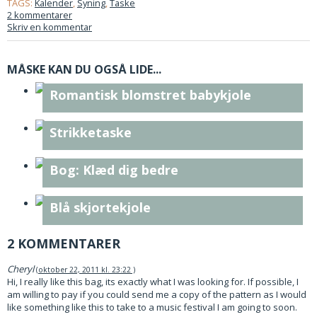
TAGS:
Kalender
,
Syning
,
Taske
2 kommentarer
Skriv en kommentar
MÅSKE KAN DU OGSÅ LIDE...
Romantisk blomstret babykjole
Strikketaske
Bog: Klæd dig bedre
Blå skjortekjole
2 KOMMENTARER
Cheryl
oktober 22, 2011 kl. 23:22
Hi, I really like this bag, its exactly what I was looking for. If possible, I
am willing to pay if you could send me a copy of the pattern as I would
like something like this to take to a music festival I am going to soon.