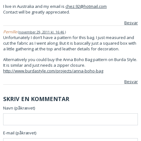
I live in Australia and my email is
chez.92@hotmail.com
Contact will be greatly appreciated.
Besvar
Pernille
november 29, 2011 kl. 16:46
Unfortunately I don’t have a pattern for this bag. I just measured and
cut the fabric as I went along. But it is basically just a squared box with
a little gathering at the top and leather details for decoration.
Alternatively you could buy the Anna Boho Bag pattern on Burda Style.
It is similar and just needs a zipper closure.
http://www.burdastyle.com/projects/anna-boho-bag
Besvar
SKRIV EN KOMMENTAR
Navn (påkrævet)
E-mail (påkrævet)