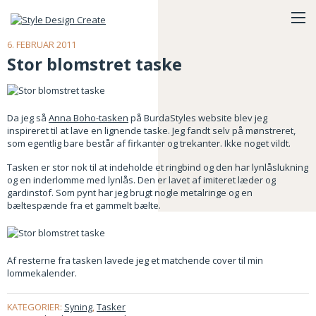
6. FEBRUAR 2011
Stor blomstret taske
Da jeg så
Anna Boho-tasken
på BurdaStyles website blev jeg
inspireret til at lave en lignende taske. Jeg fandt selv på mønstreret,
som egentlig bare består af firkanter og trekanter. Ikke noget vildt.
Tasken er stor nok til at indeholde et ringbind og den har lynlåslukning
og en inderlomme med lynlås. Den er lavet af imiteret læder og
gardinstof. Som pynt har jeg brugt nogle metalringe og en
bæltespænde fra et gammelt bælte.
Af resterne fra tasken lavede jeg et matchende cover til min
lommekalender.
KATEGORIER:
Syning
,
Tasker