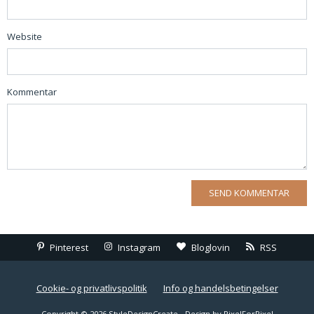
Website
Kommentar
Pinterest
Instagram
Bloglovin
RSS
Cookie- og privatlivspolitik
Info og handelsbetingelser
Copyright © 2026 StyleDesignCreate - Design by
PixelForPixel