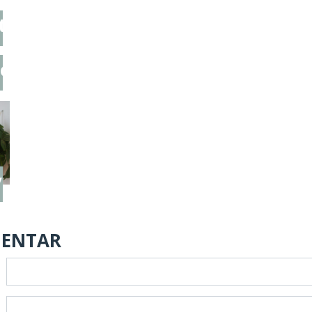
stedmoderblomster
lomster
væg
MENTAR