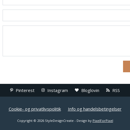
Pinterest
Instagram
Bloglovin
RSS
Cookie- og privatlivspolitik
Info og handelsbetingelser
Copyright © 2026 StyleDesignCreate - Design by
PixelForPixel