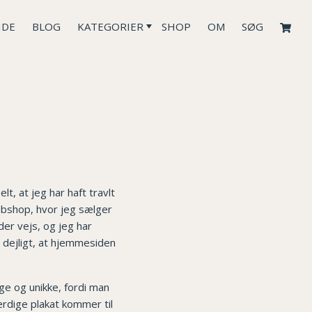
IDE
BLOG
KATEGORIER
SHOP
OM
SØG
t, at jeg har haft travlt
bshop, hvor jeg sælger
er vejs, og jeg har
 dejligt, at hjemmesiden
ige og unikke, fordi man
rdige plakat kommer til