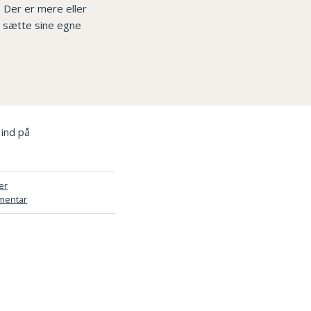
. Der er mere eller
an sætte sine egne
 ind på
er
mentar