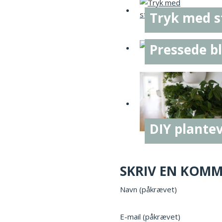
Tryk med 
Pressede b
DIY plante
SKRIV EN KOM
Navn (påkrævet)
E-mail (påkrævet)