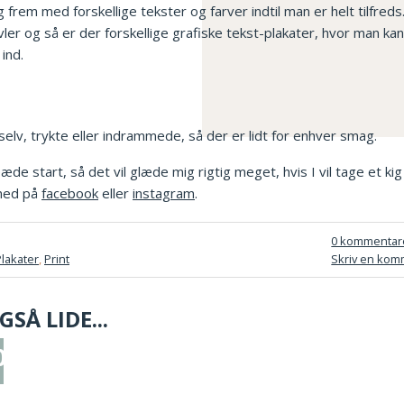
 frem med forskellige tekster og farver indtil man er helt tilfreds
vler og så er der forskellige grafiske tekst-plakater, hvor man k
 ind.
elv, trykte eller indrammede, så der er lidt for enhver smag.
æde start, så det vil glæde mig rigtig meget, hvis I vil tage et kig
 med på
facebook
eller
instagram
.
0 kommentar
Plakater
,
Print
Skriv en kom
SÅ LIDE...
022