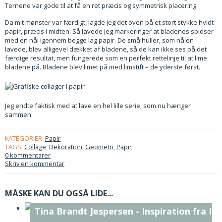
Ternene var gode til at få en ret præcis og symmetrisk placering.
Da mit mønster var færdigt, lagde jeg det oven på et stort stykke hvidt
papir, præcis i midten. Så lavede jeg markeringer at bladenes spidser
med en nål igennem begge lag papir. De små huller, som nålen
lavede, blev alligevel dækket af bladene, så de kan ikke ses på det
færdige resultat, men fungerede som en perfekt rettelinje til at lime
bladene på. Bladene blev limet på med limstift – de yderste først.
Jeg endte faktisk med at lave en hel lille serie, som nu hænger
sammen.
KATEGORIER:
Papir
TAGS:
Collage
,
Dekoration
,
Geometri
,
Papir
0 kommentarer
Skriv en kommentar
MÅSKE KAN DU OGSÅ LIDE...
Tina Brandt Jespersen - Inspiration fra I