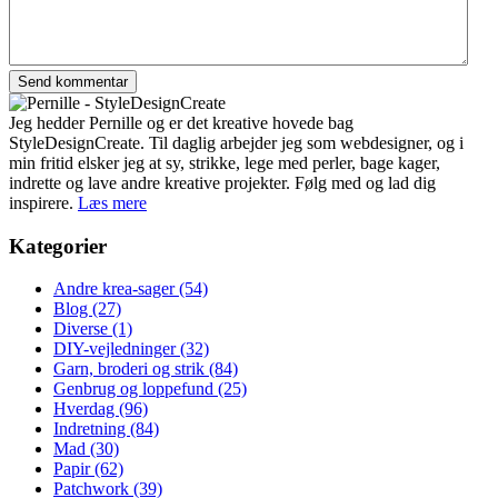
Jeg hedder Pernille og er det kreative hovede bag
StyleDesignCreate. Til daglig arbejder jeg som webdesigner, og i
min fritid elsker jeg at sy, strikke, lege med perler, bage kager,
indrette og lave andre kreative projekter. Følg med og lad dig
inspirere.
Læs mere
Kategorier
Andre krea-sager
(54)
Blog
(27)
Diverse
(1)
DIY-vejledninger
(32)
Garn, broderi og strik
(84)
Genbrug og loppefund
(25)
Hverdag
(96)
Indretning
(84)
Mad
(30)
Papir
(62)
Patchwork
(39)