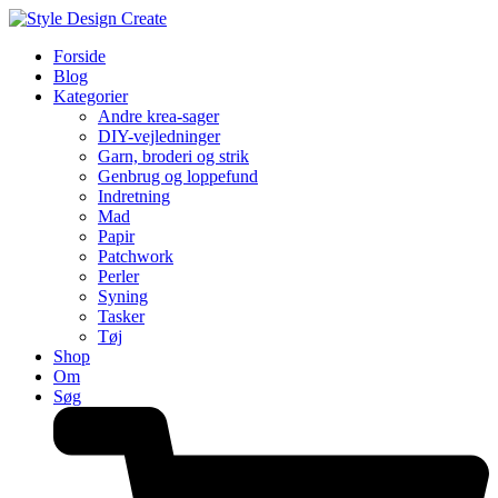
Forside
Blog
Kategorier
Andre krea-sager
DIY-vejledninger
Garn, broderi og strik
Genbrug og loppefund
Indretning
Mad
Papir
Patchwork
Perler
Syning
Tasker
Tøj
Shop
Om
Søg