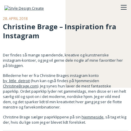
28. APRIL 2018
Christine Brage – Inspiration fra
Instagram
Der findes så mange spændende, kreative og kunstneriske
instagram-kontoer, og jeg vil gerne dele nogle af mine favoritter her
på bloggen.
Billederne her er fra Christine Brages instagram konto
by_little_detroit
(hun kan også findes på hjemmesiden
ChristineBrage.com
). Jeg synes hun laver de mest fantastiske
papirklip. Ordet papirklip lyder ret gammeldags, men disse er i en helt
særlig stil og spot-on i det moderne, nordiske hjem. Jeg er vild med
dem, og det sparker lidt til min kreativitet hver gang jeg ser de flotte
mønstre og farvekombinationer.
Christine Brage sælger papirklippene på sin
hjemmeside
, så tag et kig
der, hvis du lige som jeg er blevet lidt forelsket.