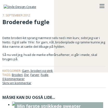
7. SEPTEMBER 2012
Broderede fugle
Dette broderi-kit sprang nærmest selv ned i min kurv, sidst jeg var i
Netto. Og til sølle 19 kr. for garn, nål, broderiplade og ramme kunne jeg
ikke nænne at sætte det tilbage på hylden.
Så nu ved jeg, hvad de mørke efterårsaftener, vi går i møde, skal
bruges på.
KATEGORIER:
Garn, broderi og strik
TAGS:
Broderi
,
Dyr
,
Farver
,
Fugle
0 kommentarer
Skriv en kommentar
MÅSKE KAN DU OGSÅ LIDE...
Min første strikkede sweater