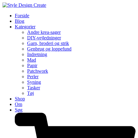
Forside
Blog
Kategorier
Andre krea-sager
DIY-vejledninger
Garn, broderi og strik
Genbrug og loppefund
Indretning
Mad
Papir
Patchwork
Perler
Syning
Tasker
Tøj
Shop
Om
Søg