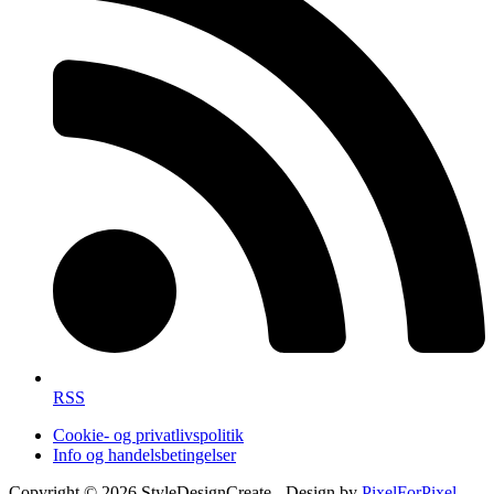
RSS
Cookie- og privatlivspolitik
Info og handelsbetingelser
Copyright © 2026 StyleDesignCreate - Design by
PixelForPixel