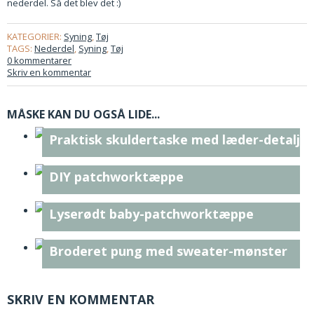
nederdel. Så det blev det :)
KATEGORIER:
Syning
,
Tøj
TAGS:
Nederdel
,
Syning
,
Tøj
0 kommentarer
Skriv en kommentar
MÅSKE KAN DU OGSÅ LIDE...
Praktisk skuldertaske med læder-detaljer
DIY patchworktæppe
Lyserødt baby-patchworktæppe
Broderet pung med sweater-mønster
SKRIV EN KOMMENTAR