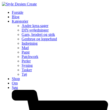
Forside
Blog
Kategorier
Andre krea-sager
DIY-vejledninger
Garn, broderi og strik
Genbrug og loppefund
Indretning
Mad
Papir
Patchwork
Perler
Syning
Tasker
Tøj
Shop
Om
Søg