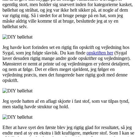
egentlig stort, men holder sig snævert inden for kategorierne kasket,
bøllehat og stråhat, og jeg var ikke helt sikker på, at nogle af dem
var rigtig mig. Så i stedet for at bruge penge på en hat, som jeg
måske aldrig ville komme til at bruge, besluttede jeg at sy en
bøllehat selv.
Jeg havde kort forinden set en rigtig fin opskrift og vejledning hos
Sygal, som jeg fulgte slavisk. Du kan finde
opskriften her
(Sygal
laver desuden rigtig mange andre gode opskrifter og vejledninger).
Mønsteret er nemt at printe ud og vejledningen er yderst detaljeret,
og nem at følge. Det er ellers meget sjældent, jeg følger en
vejledning præcis, men det fungerede bare rigtig godt med denne
opskrift.
Jeg syede hatten af en aflagt skjorte i fast stof, som var tilpas tynd,
men stadig havde struktur og hold.
Efter at have syet den første blev jeg rigtig glad for resultatet, så jeg
endte med at sy en ekstra i lidt kraftigere, mørkere stof. Som I kan se