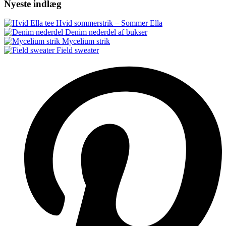
Nyeste indlæg
Hvid sommerstrik – Sommer Ella
Denim nederdel af bukser
Mycelium strik
Field sweater