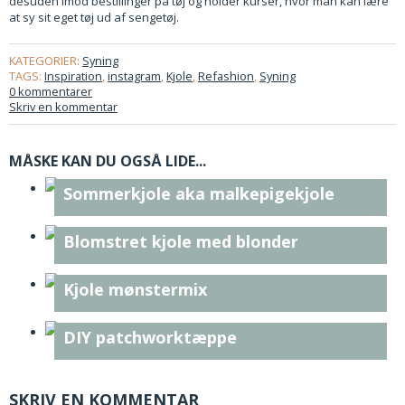
desuden imod bestillinger på tøj og holder kurser, hvor man kan lære
at sy sit eget tøj ud af sengetøj.
KATEGORIER:
Syning
TAGS:
Inspiration
,
instagram
,
Kjole
,
Refashion
,
Syning
0 kommentarer
Skriv en kommentar
MÅSKE KAN DU OGSÅ LIDE...
Sommerkjole aka malkepigekjole
Blomstret kjole med blonder
Kjole mønstermix
DIY patchworktæppe
SKRIV EN KOMMENTAR