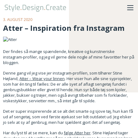
3. AUGUST 2020
Atter – Inspiration fra Instagram
Der findes så mange spændende, kreative og kunstneriske
instagram-profiler, og jeg vil gerne dele nogle af mine favoritter her på
bloggen.
Denne gang vil jeg vise jer instagram-profilen, som tilhører Stine
Højland,
Atter – Wear your linnen
. Her viser hun alle sine syprojekter,
som har én ting til fælles: De er alle syet af aflagt sengetøj fundet i
genbrugsbutikker eller givet til hende. Hun syr både tøj som kjoler,
jakker, bukser og trøjer, men også øvrigt tilbehør som fx forklæder,
viskestykker, servietter mm., så intet går til spilde.
Det er super inspirerende at se alt det smarte og sjove tøj, hun kan få
ud af sengetøj, som ved første øjekast ser lidt outdatet ud. Jeg elsker
jo selv at sy af genbrug, men har sjældent gjort det af sengetøj.
Har du lyst til at se mere, kan du
følge Atter her
. Stine Højland tager