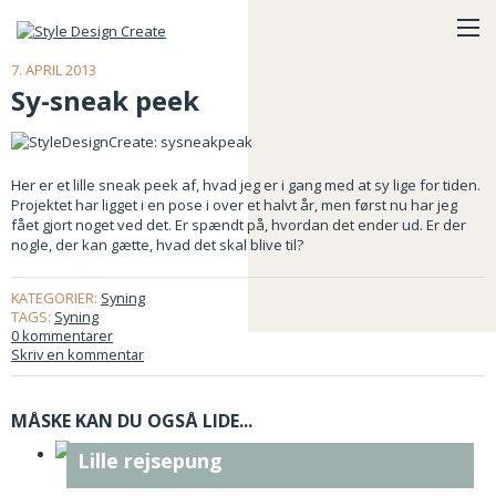
7. APRIL 2013
Sy-sneak peek
Her er et lille sneak peek af, hvad jeg er i gang med at sy lige for tiden.
Projektet har ligget i en pose i over et halvt år, men først nu har jeg
fået gjort noget ved det. Er spændt på, hvordan det ender ud. Er der
nogle, der kan gætte, hvad det skal blive til?
KATEGORIER:
Syning
TAGS:
Syning
0 kommentarer
Skriv en kommentar
MÅSKE KAN DU OGSÅ LIDE...
Lille rejsepung