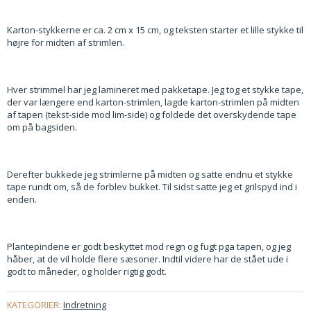
Karton-stykkerne er ca. 2 cm x 15 cm, og teksten starter et lille stykke til
højre for midten af strimlen.
Hver strimmel har jeg lamineret med pakketape. Jeg tog et stykke tape,
der var længere end karton-strimlen, lagde karton-strimlen på midten
af tapen (tekst-side mod lim-side) og foldede det overskydende tape
om på bagsiden.
Derefter bukkede jeg strimlerne på midten og satte endnu et stykke
tape rundt om, så de forblev bukket. Til sidst satte jeg et grilspyd ind i
enden.
Plantepindene er godt beskyttet mod regn og fugt pga tapen, og jeg
håber, at de vil holde flere sæsoner. Indtil videre har de stået ude i
godt to måneder, og holder rigtig godt.
KATEGORIER:
Indretning