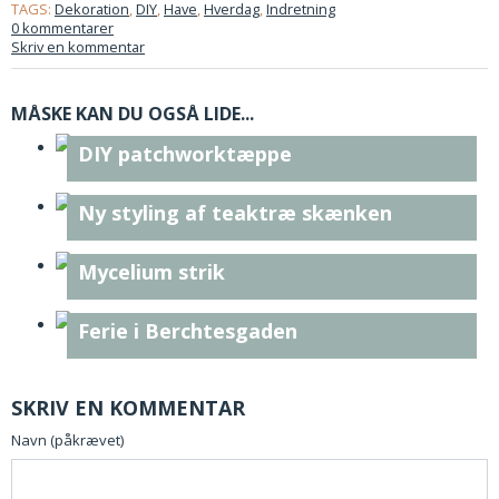
TAGS:
Dekoration
,
DIY
,
Have
,
Hverdag
,
Indretning
0 kommentarer
Skriv en kommentar
MÅSKE KAN DU OGSÅ LIDE...
DIY patchworktæppe
Ny styling af teaktræ skænken
Mycelium strik
Ferie i Berchtesgaden
SKRIV EN KOMMENTAR
Navn (påkrævet)