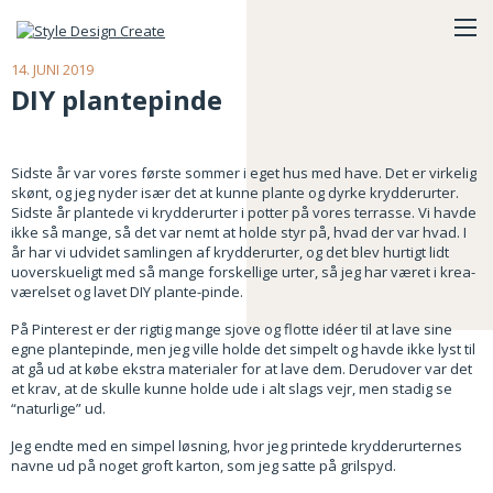
14. JUNI 2019
DIY plantepinde
Sidste år var vores første sommer i eget hus med have. Det er virkelig
skønt, og jeg nyder især det at kunne plante og dyrke krydderurter.
Sidste år plantede vi krydderurter i potter på vores terrasse. Vi havde
ikke så mange, så det var nemt at holde styr på, hvad der var hvad. I
år har vi udvidet samlingen af krydderurter, og det blev hurtigt lidt
uoverskueligt med så mange forskellige urter, så jeg har været i krea-
værelset og lavet DIY plante-pinde.
På Pinterest er der rigtig mange sjove og flotte idéer til at lave sine
egne plantepinde, men jeg ville holde det simpelt og havde ikke lyst til
at gå ud at købe ekstra materialer for at lave dem. Derudover var det
et krav, at de skulle kunne holde ude i alt slags vejr, men stadig se
“naturlige” ud.
Jeg endte med en simpel løsning, hvor jeg printede krydderurternes
navne ud på noget groft karton, som jeg satte på grilspyd.