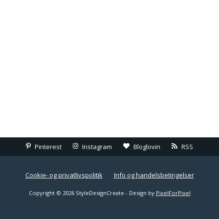
Pinterest
Instagram
Bloglovin
RSS
Cookie- og privatlivspolitik
Info og handelsbetingelser
Copyright © 2026 StyleDesignCreate - Design by
PixelForPixel