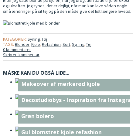
Efter jeg satte blonde på kjolen, har jeg brugt den både til julefrokost
og juleaften. Jeg synes, det er dejligt, når man kan lave sådan nogle
små ændringer på sit tøj og på den måde give det lidt længere levetid.
KATEGORIER:
Syning
,
Tøj
TAGS:
Blonder
,
Kjole
,
Refashion
,
Sort
,
Syning
,
Tøj
0 kommentarer
Skriv en kommentar
MÅSKE KAN DU OGSÅ LIDE...
Makeover af mørkerød kjole
Decostudiobys - Inspiration fra Instagra
Grøn bolero
Gul blomstret kjole refashion