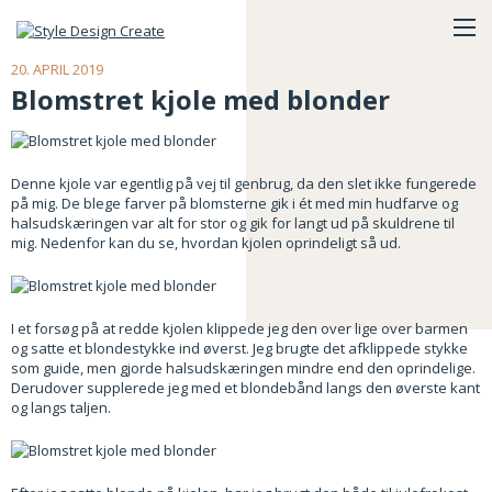
20. APRIL 2019
Blomstret kjole med blonder
Denne kjole var egentlig på vej til genbrug, da den slet ikke fungerede
på mig. De blege farver på blomsterne gik i ét med min hudfarve og
halsudskæringen var alt for stor og gik for langt ud på skuldrene til
mig. Nedenfor kan du se, hvordan kjolen oprindeligt så ud.
I et forsøg på at redde kjolen klippede jeg den over lige over barmen
og satte et blondestykke ind øverst. Jeg brugte det afklippede stykke
som guide, men gjorde halsudskæringen mindre end den oprindelige.
Derudover supplerede jeg med et blondebånd langs den øverste kant
og langs taljen.