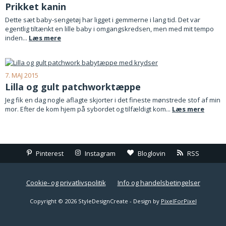
Prikket kanin
Dette sæt baby-sengetøj har ligget i gemmerne i lang tid. Det var
egentlig tiltænkt en lille baby i omgangskredsen, men med mit tempo
inden...
Læs mere
7. MAJ 2015
Lilla og gult patchworktæppe
Jeg fik en dag nogle aflagte skjorter i det fineste mønstrede stof af min
mor. Efter de kom hjem på sybordet og tilfældigt kom...
Læs mere
Pinterest
Instagram
Bloglovin
RSS
Cookie- og privatlivspolitik
Info og handelsbetingelser
Copyright © 2026 StyleDesignCreate - Design by
PixelForPixel