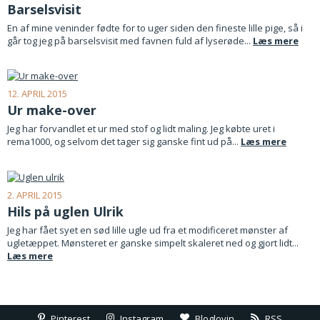
Barselsvisit
En af mine veninder fødte for to uger siden den fineste lille pige, så i
går tog jeg på barselsvisit med favnen fuld af lyserøde...
Læs mere
12. APRIL 2015
Ur make-over
Jeg har forvandlet et ur med stof og lidt maling. Jeg købte uret i
rema1000, og selvom det tager sig ganske fint ud på...
Læs mere
2. APRIL 2015
Hils på uglen Ulrik
Jeg har fået syet en sød lille ugle ud fra et modificeret mønster af
ugletæppet. Mønsteret er ganske simpelt skaleret ned og gjort lidt...
Læs mere
Pinterest
Instagram
Bloglovin
RSS