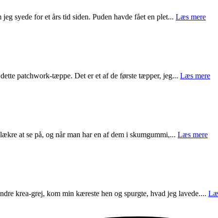
eg syede for et års tid siden. Puden havde fået en plet...
Læs mere
å dette patchwork-tæppe. Det er et af de første tæpper, jeg...
Læs mere
g ulækre at se på, og når man har en af dem i skumgummi,...
Læs mere
andre krea-grej, kom min kæreste hen og spurgte, hvad jeg lavede....
Læ