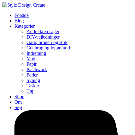
Forside
Blog
Kategorier
Andre krea-sager
DIY-vejledninger
Garn, broderi og strik
Genbrug og loppefund
Indretning
Mad
Papir
Patchwork
Perler
Syning
Tasker
Tøj
Shop
Om
Søg