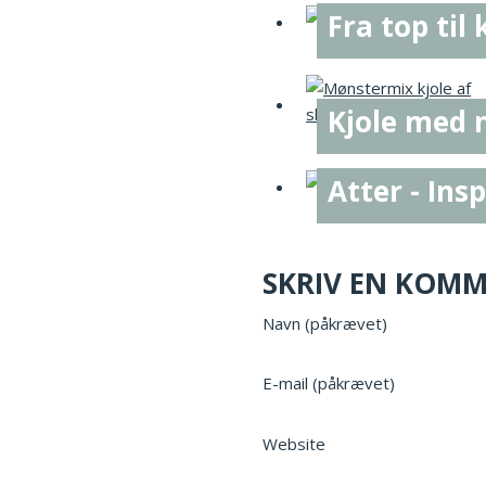
Fra top til 
Kjole med
Atter - Ins
SKRIV EN KOM
Navn (påkrævet)
E-mail (påkrævet)
Website