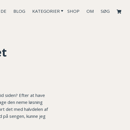
IDE
BLOG
KATEGORIER
SHOP
OM
SØG
et
id siden? Efter at have
 tage den neme løsning
rt det med halvdelen af
ud på sengen, kunne jeg