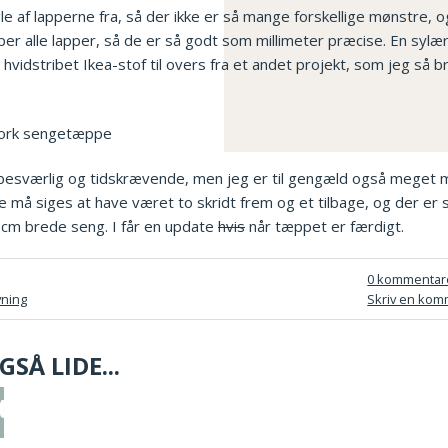
le af lapperne fra, så der ikke er så mange forskellige mønstre, o
pper alle lapper, så de er så godt som millimeter præcise. En sylære
hvidstribet Ikea-stof til overs fra et andet projekt, som jeg så br
esværlig og tidskrævende, men jeg er til gengæld også meget m
må siges at have været to skridt frem og et tilbage, og der er sta
cm brede seng. I får en update
hvis
når tæppet er færdigt.
0 kommentar
yning
Skriv en kom
SÅ LIDE...
termix