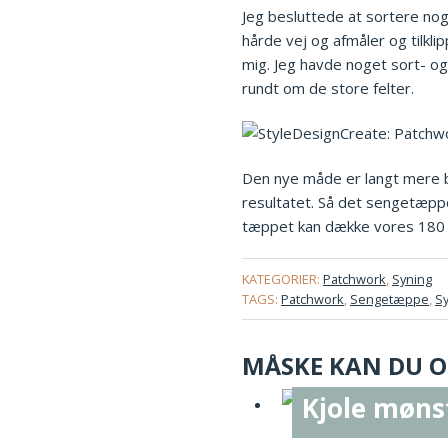
Jeg besluttede at sortere nog
hårde vej og afmåler og tilkli
mig. Jeg havde noget sort- og 
rundt om de store felter.
Den nye måde er langt mere b
resultatet. Så det sengetæppe 
tæppet kan dække vores 180 
KATEGORIER:
Patchwork
,
Syning
TAGS:
Patchwork
,
Sengetæppe
,
S
MÅSKE KAN DU OG
Kjole møns