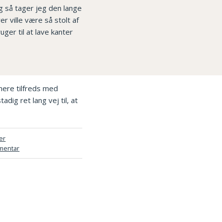
g så tager jeg den lange
r ville være så stolt af
uger til at lave kanter
ere tilfreds med
dig ret lang vej til, at
er
mentar