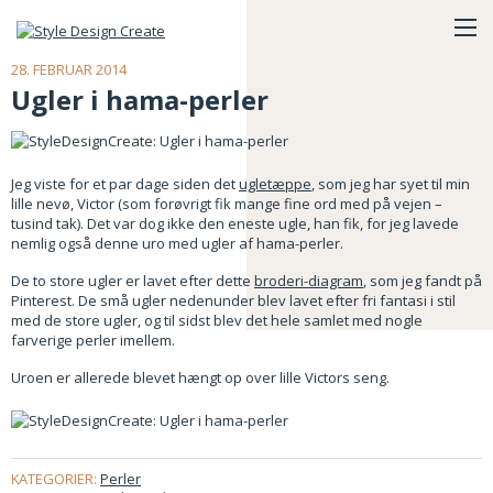
28. FEBRUAR 2014
Ugler i hama-perler
Jeg viste for et par dage siden det
ugletæppe
, som jeg har syet til min
lille nevø, Victor (som forøvrigt fik mange fine ord med på vejen –
tusind tak). Det var dog ikke den eneste ugle, han fik, for jeg lavede
nemlig også denne uro med ugler af hama-perler.
De to store ugler er lavet efter dette
broderi-diagram
, som jeg fandt på
Pinterest. De små ugler nedenunder blev lavet efter fri fantasi i stil
med de store ugler, og til sidst blev det hele samlet med nogle
farverige perler imellem.
Uroen er allerede blevet hængt op over lille Victors seng.
KATEGORIER:
Perler