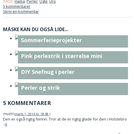
TAGS:
Hama
,
Perler
,
Ugle
,
Uro
5 kommentarer
Skriv en kommentar
MÅSKE KAN DU OGSÅ LIDE...
Sommerferieprojekter
Pink perlestrik i størrelse mini
DIY Snefnug i perler
Perler og strik
5 KOMMENTARER
mutti
marts 1, 2014 kl. 18:48
Den er også rigtig fiiinnn. Tror at de er rigtig glade for den i Holstebro
:-))