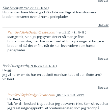
Besvar
Sine Smed
marts 2, 2014 kl. 10:56
Hvor er den bare blevet god! God idé med lige at transformere
broderimønsteret over til hama perleplader
Besvar
Pernille / StyleDesignCreate.com
marts 2, 2014 kl. 19:48
Mange tak, Sine. Ja, jeg synes der er så mange fine
broderimønstre, men har svært ved at finde på noget at bruge et
broderi til. Så det er fint, når de kan leve videre som hama
perleplader.
Besvar
Berit Fruergaard
juni 16, 2024 kl. 17:40
Hej🤗
Jeg vil hører om du har en opskrift man kan købe til den flotte uro?
Vh Berit
Besvar
Pernille / StyleDesignCreate.com
juni 16, 2024 kl. 20:19
Hej Berit,
Tak for din besked. Nej, det har jeg desværre ikke. Som skrevet har
jeg taget udgangspunkt i et broderimønster, som jeg fandt på