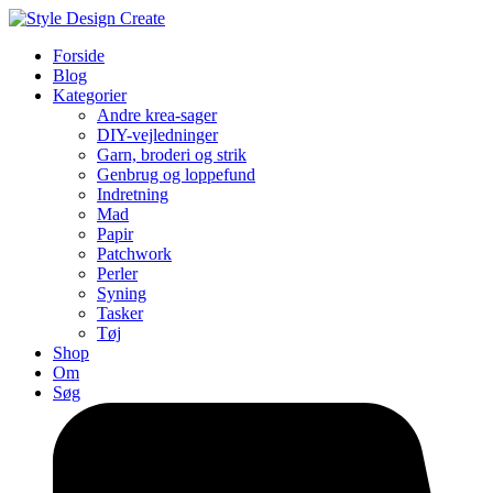
Forside
Blog
Kategorier
Andre krea-sager
DIY-vejledninger
Garn, broderi og strik
Genbrug og loppefund
Indretning
Mad
Papir
Patchwork
Perler
Syning
Tasker
Tøj
Shop
Om
Søg