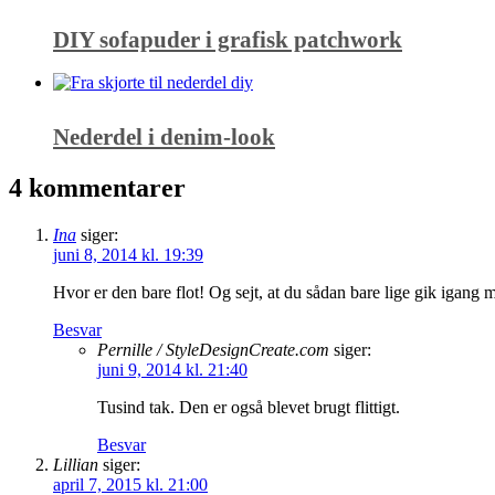
DIY sofapuder i grafisk patchwork
Nederdel i denim-look
4 kommentarer
Ina
siger:
juni 8, 2014 kl. 19:39
Hvor er den bare flot! Og sejt, at du sådan bare lige gik igang m
Besvar
Pernille / StyleDesignCreate.com
siger:
juni 9, 2014 kl. 21:40
Tusind tak. Den er også blevet brugt flittigt.
Besvar
Lillian
siger:
april 7, 2015 kl. 21:00