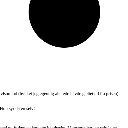
vlsom ud (hvilket jeg egentlig allerede havde gættet ud fra prisen).
 Hun syr da en selv!
ammel og forlængst kasseret håndtaske. Mønsteret har jeg selv lavet.