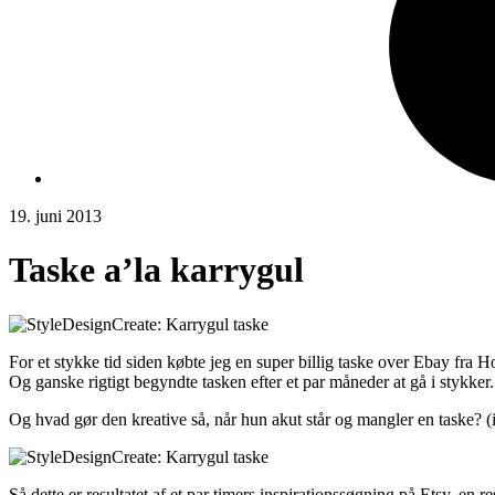
19. juni 2013
Taske a’la karrygul
For et stykke tid siden købte jeg en super billig taske over Ebay fra H
Og ganske rigtigt begyndte tasken efter et par måneder at gå i stykker.
Og hvad gør den kreative så, når hun akut står og mangler en taske? (
Så dette er resultatet af et par timers inspirationssøgning på Etsy, en 