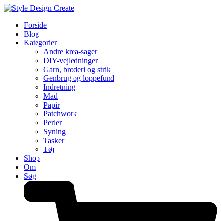
Forside
Blog
Kategorier
Andre krea-sager
DIY-vejledninger
Garn, broderi og strik
Genbrug og loppefund
Indretning
Mad
Papir
Patchwork
Perler
Syning
Tasker
Tøj
Shop
Om
Søg