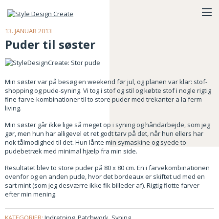
13. JANUAR 2013
Puder til søster
Min søster var på besøg en weekend før jul, og planen var klar: stof-
shopping og pude-syning. Vi tog i stof og stil og købte stof i nogle rigtig
fine farve-kombinationer til to store puder med trekanter a la ferm
living.
Min søster går ikke lige så meget op i syning og håndarbejde, som jeg
gør, men hun har alligevel et ret godt tarv på det, når hun ellers har
nok tålmodighed til det. Hun lånte min symaskine og syede to
pudebetræk med minimal hjælp fra min side.
Resultatet blev to store puder på 80 x 80 cm. En i farvekombinationen
ovenfor og en anden pude, hvor det bordeaux er skiftet ud med en
sart mint (som jeg desværre ikke fik billeder af). Rigtig flotte farver
efter min mening.
KATEGORIER:
Indretning
,
Patchwork
,
Syning