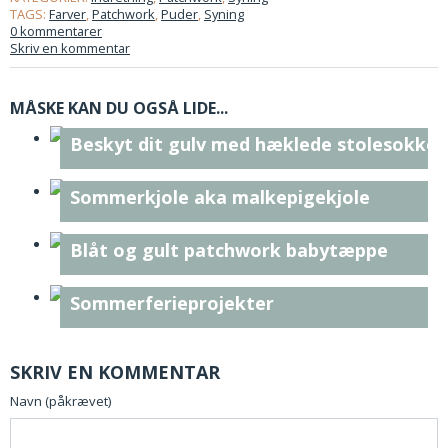
TAGS:
Farver
,
Patchwork
,
Puder
,
Syning
0 kommentarer
Skriv en kommentar
MÅSKE KAN DU OGSÅ LIDE...
Beskyt dit gulv med hæklede stolesokker
Sommerkjole aka malkepigekjole
Blåt og gult patchwork babytæppe
Sommerferieprojekter
SKRIV EN KOMMENTAR
Navn (påkrævet)