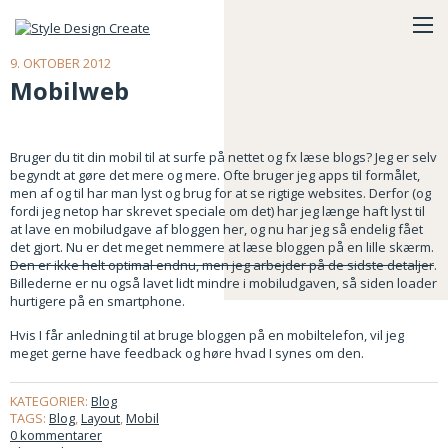
9. OKTOBER 2012
Mobilweb
Bruger du tit din mobil til at surfe på nettet og fx læse blogs? Jeg er selv
begyndt at gøre det mere og mere. Ofte bruger jeg apps til formålet,
men af og til har man lyst og brug for at se rigtige websites. Derfor (og
fordi jeg netop har skrevet speciale om det) har jeg længe haft lyst til
at lave en mobiludgave af bloggen her, og nu har jeg så endelig fået
det gjort. Nu er det meget nemmere at læse bloggen på en lille skærm.
Den er ikke helt optimal endnu, men jeg arbejder på de sidste detaljer
.
Billederne er nu også lavet lidt mindre i mobiludgaven, så siden loader
hurtigere på en smartphone.
Hvis I får anledning til at bruge bloggen på en mobiltelefon, vil jeg
meget gerne have feedback og høre hvad I synes om den.
KATEGORIER:
Blog
TAGS:
Blog
,
Layout
,
Mobil
0 kommentarer