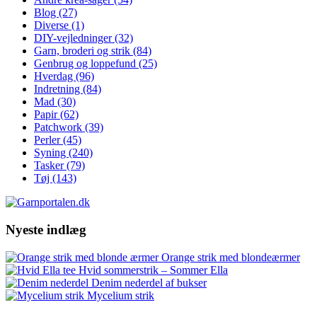
Blog
(27)
Diverse
(1)
DIY-vejledninger
(32)
Garn, broderi og strik
(84)
Genbrug og loppefund
(25)
Hverdag
(96)
Indretning
(84)
Mad
(30)
Papir
(62)
Patchwork
(39)
Perler
(45)
Syning
(240)
Tasker
(79)
Tøj
(143)
Nyeste indlæg
Orange strik med blondeærmer
Hvid sommerstrik – Sommer Ella
Denim nederdel af bukser
Mycelium strik