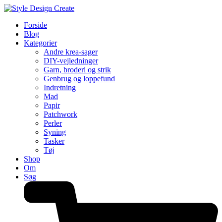
Forside
Blog
Kategorier
Andre krea-sager
DIY-vejledninger
Garn, broderi og strik
Genbrug og loppefund
Indretning
Mad
Papir
Patchwork
Perler
Syning
Tasker
Tøj
Shop
Om
Søg