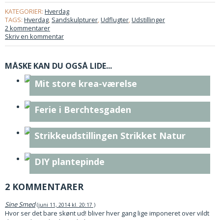
KATEGORIER:
Hverdag
TAGS:
Hverdag
,
Sandskulpturer
,
Udflugter
,
Udstillinger
2 kommentarer
Skriv en kommentar
MÅSKE KAN DU OGSÅ LIDE...
Mit store krea-værelse
Ferie i Berchtesgaden
Strikkeudstillingen Strikket Natur
DIY plantepinde
2 KOMMENTARER
Sine Smed
juni 11, 2014 kl. 20:17
Hvor ser det bare skønt ud! bliver hver gang lige imponeret over vildt