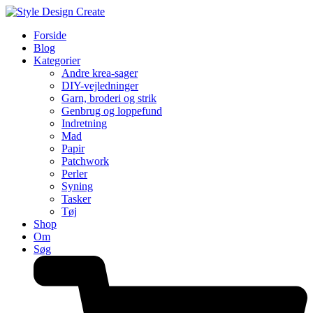
Forside
Blog
Kategorier
Andre krea-sager
DIY-vejledninger
Garn, broderi og strik
Genbrug og loppefund
Indretning
Mad
Papir
Patchwork
Perler
Syning
Tasker
Tøj
Shop
Om
Søg