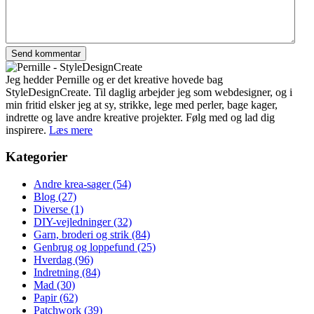
Jeg hedder Pernille og er det kreative hovede bag
StyleDesignCreate. Til daglig arbejder jeg som webdesigner, og i
min fritid elsker jeg at sy, strikke, lege med perler, bage kager,
indrette og lave andre kreative projekter. Følg med og lad dig
inspirere.
Læs mere
Kategorier
Andre krea-sager
(54)
Blog
(27)
Diverse
(1)
DIY-vejledninger
(32)
Garn, broderi og strik
(84)
Genbrug og loppefund
(25)
Hverdag
(96)
Indretning
(84)
Mad
(30)
Papir
(62)
Patchwork
(39)