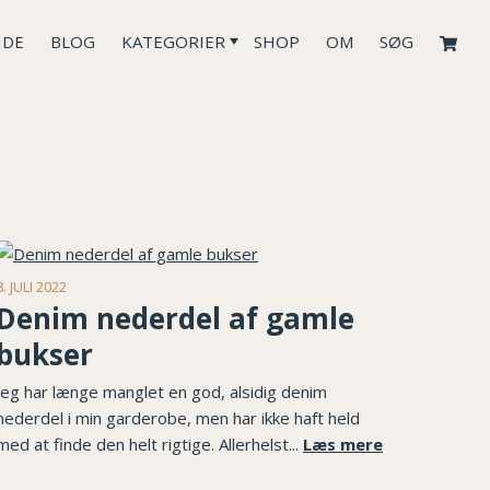
IDE
BLOG
KATEGORIER
SHOP
OM
SØG
8. JULI 2022
Denim nederdel af gamle
bukser
Jeg har længe manglet en god, alsidig denim
nederdel i min garderobe, men har ikke haft held
med at finde den helt rigtige. Allerhelst...
Læs mere