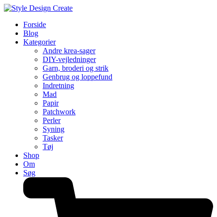
Forside
Blog
Kategorier
Andre krea-sager
DIY-vejledninger
Garn, broderi og strik
Genbrug og loppefund
Indretning
Mad
Papir
Patchwork
Perler
Syning
Tasker
Tøj
Shop
Om
Søg