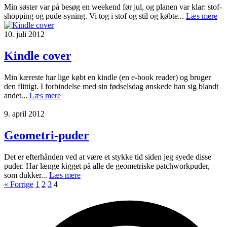
Min søster var på besøg en weekend før jul, og planen var klar: stof-
shopping og pude-syning. Vi tog i stof og stil og købte...
Læs mere
10. juli 2012
Kindle cover
Min kæreste har lige købt en kindle (en e-book reader) og bruger
den flittigt. I forbindelse med sin fødselsdag ønskede han sig blandt
andet...
Læs mere
9. april 2012
Geometri-puder
Det er efterhånden ved at være et stykke tid siden jeg syede disse
puder. Har længe kigget på alle de geometriske patchworkpuder,
som dukker...
Læs mere
« Forrige
1
2
3
4