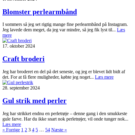
Blomster perlearmbånd
I sommers så jeg set rigtig mange fine perlearmbånd på Instagram.
Jeg lavede dem meget, da jeg var mindre, så jeg fik lyst til...
Læs
mere
17. oktober 2024
Craft broderi
Jeg har broderet en del på det seneste, og jeg er blevet lidt bidt af
det. For at få flere muligheder, købte jeg noget...
Læs mere
28. september 2024
Gul strik med perler
Jeg har strikket endnu en perletrøje – denne gang i den smukkeste
gule farve. Har du ikke snart nok perletrøjer, vil onde tunger nok...
Læs mere
« Forrige
1
2
3
4
5
…
54
Næste »