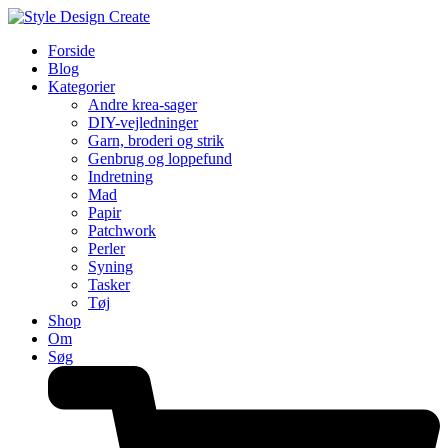
Forside
Blog
Kategorier
Andre krea-sager
DIY-vejledninger
Garn, broderi og strik
Genbrug og loppefund
Indretning
Mad
Papir
Patchwork
Perler
Syning
Tasker
Tøj
Shop
Om
Søg