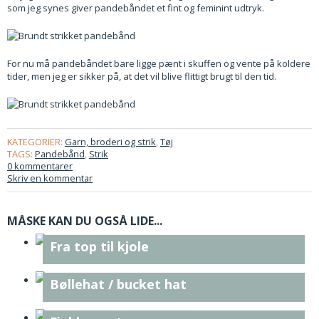
som jeg synes giver pandebåndet et fint og feminint udtryk.
For nu må pandebåndet bare ligge pænt i skuffen og vente på koldere
tider, men jeg er sikker på, at det vil blive flittigt brugt til den tid.
KATEGORIER:
Garn, broderi og strik
,
Tøj
TAGS:
Pandebånd
,
Strik
0 kommentarer
Skriv en kommentar
MÅSKE KAN DU OGSÅ LIDE...
Fra top til kjole
Bøllehat / bucket hat