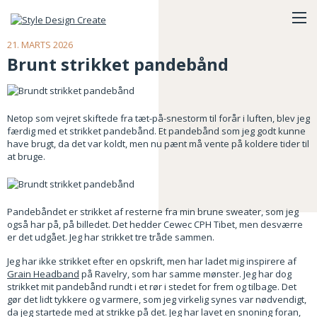
21. MARTS 2026
Brunt strikket pandebånd
Netop som vejret skiftede fra tæt-på-snestorm til forår i luften, blev jeg
færdig med et strikket pandebånd. Et pandebånd som jeg godt kunne
have brugt, da det var koldt, men nu pænt må vente på koldere tider til
at bruge.
Pandebåndet er strikket af resterne fra min brune sweater, som jeg
også har på, på billedet. Det hedder Cewec CPH Tibet, men desværre
er det udgået. Jeg har strikket tre tråde sammen.
Jeg har ikke strikket efter en opskrift, men har ladet mig inspirere af
Grain Headband
på Ravelry, som har samme mønster. Jeg har dog
strikket mit pandebånd rundt i et rør i stedet for frem og tilbage. Det
gør det lidt tykkere og varmere, som jeg virkelig synes var nødvendigt,
da jeg startede med at strikke på det. Jeg har lavet en snoning foran,