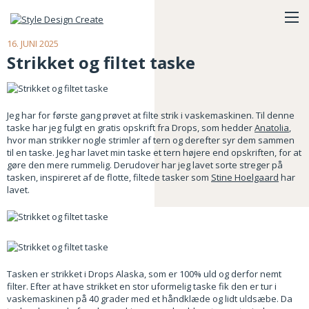
16. JUNI 2025
Strikket og filtet taske
Jeg har for første gang prøvet at filte strik i vaskemaskinen. Til denne
taske har jeg fulgt en gratis opskrift fra Drops, som hedder
Anatolia
,
hvor man strikker nogle strimler af tern og derefter syr dem sammen
til en taske. Jeg har lavet min taske et tern højere end opskriften, for at
gøre den mere rummelig. Derudover har jeg lavet sorte streger på
tasken, inspireret af de flotte, filtede tasker som
Stine Hoelgaard
har
lavet.
Tasken er strikket i Drops Alaska, som er 100% uld og derfor nemt
filter. Efter at have strikket en stor uformelig taske fik den er tur i
vaskemaskinen på 40 grader med et håndklæde og lidt uldsæbe. Da