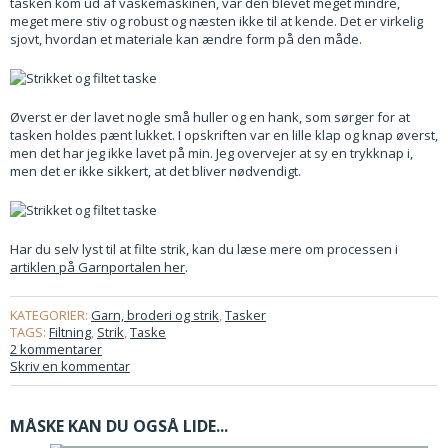
tasken kom ud af vaskemaskinen, var den blevet meget mindre,
meget mere stiv og robust og næsten ikke til at kende. Det er virkelig
sjovt, hvordan et materiale kan ændre form på den måde.
Øverst er der lavet nogle små huller og en hank, som sørger for at
tasken holdes pænt lukket. I opskriften var en lille klap og knap øverst,
men det har jeg ikke lavet på min. Jeg overvejer at sy en trykknap i,
men det er ikke sikkert, at det bliver nødvendigt.
Har du selv lyst til at filte strik, kan du læse mere om processen i
artiklen på Garnportalen her
.
KATEGORIER:
Garn, broderi og strik
,
Tasker
TAGS:
Filtning
,
Strik
,
Taske
2 kommentarer
Skriv en kommentar
MÅSKE KAN DU OGSÅ LIDE...