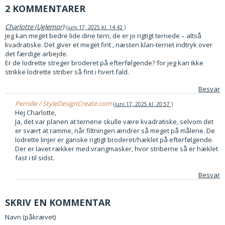
2 KOMMENTARER
Charlotte (Uglemor)
juni 17, 2025 kl. 14:42
Jeg kan meget bedre lide dine tern, de er jo rigtigt ternede – altså
kvadratiske. Det giver et meget fint , næsten klan-ternet indtryk over
det færdige arbejde.
Er de lodrette streger broderet på efterfølgende? for jeg kan ikke
strikke lodrette striber så fint i hvert fald.
Besvar
Pernille / StyleDesignCreate.com
juni 17, 2025 kl. 20:57
Hej Charlotte,
Ja, det var planen at ternene skulle være kvadratiske, selvom det
er svært at ramme, når filtningen ændrer så meget på målene. De
lodrette linjer er ganske rigtigt broderet/hæklet på efterfølgende.
Der er lavet rækker med vrangmasker, hvor striberne så er hæklet
fast i til sidst.
Besvar
SKRIV EN KOMMENTAR
Navn (påkrævet)