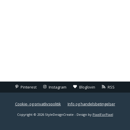
Pinterest
Instagram
Bloglovin
RSS
Cookie- og privatlivspolitik
Info og handelsbetingelser
Copyright © 2026 StyleDesignCreate - Design by
PixelForPixel