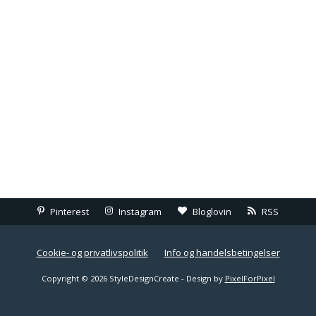
Pinterest
Instagram
Bloglovin
RSS
Cookie- og privatlivspolitik
Info og handelsbetingelser
Copyright © 2026 StyleDesignCreate - Design by
PixelForPixel